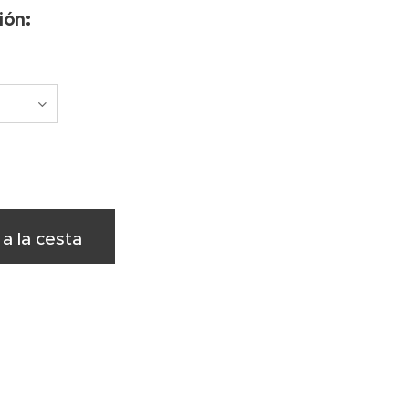
ión:
 a la cesta