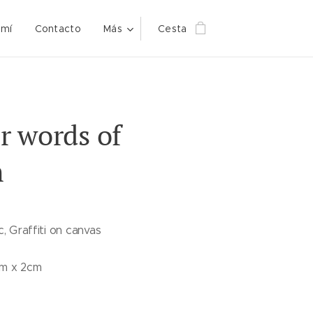
 mí
Contacto
Más
Cesta
r words of
m
c, Graffiti on canvas
cm x 2cm