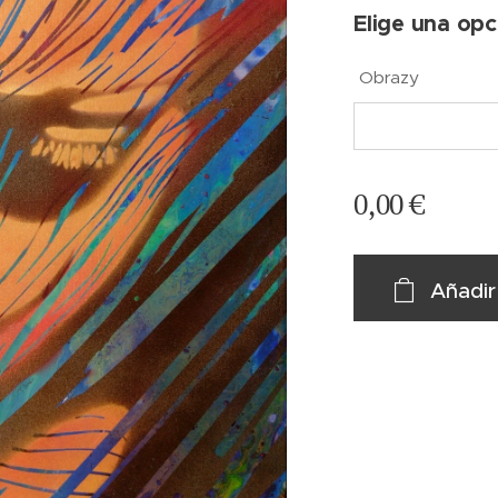
Elige una opc
Obrazy
0,00
€
Añadir