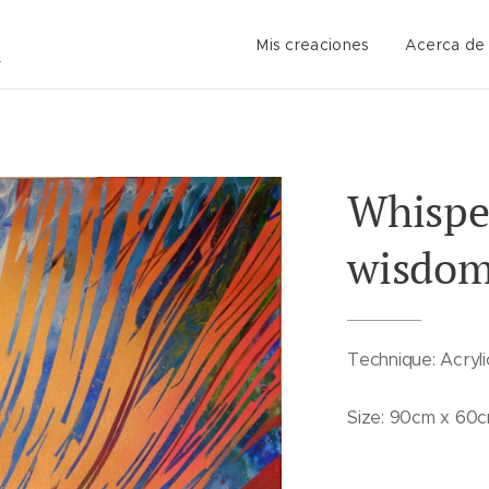
Mis creaciones
Acerca de
Whispe
wisdo
Technique: Acryli
Size: 90cm x 60