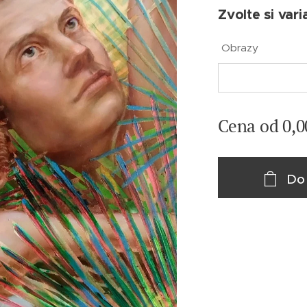
Zvolte si vari
Obrazy
Cena od
0,0
Do 