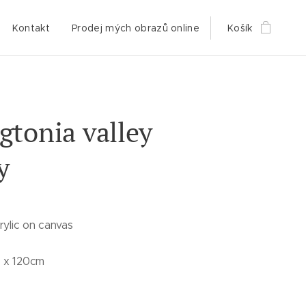
Kontakt
Prodej mých obrazů online
Košík
tonia valley
y
rylic on canvas
m x 120cm