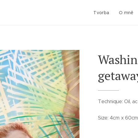
Tvorba
O mně
Washing
getawa
Technique: Oil, ac
Size: 4cm x 60c