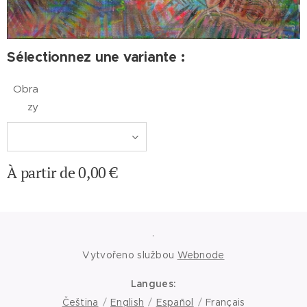
Sélectionnez une variante :
Obra
zy
À partir de
0,00
€
.
Vytvořeno službou
Webnode
Langues
Čeština
English
Español
Français