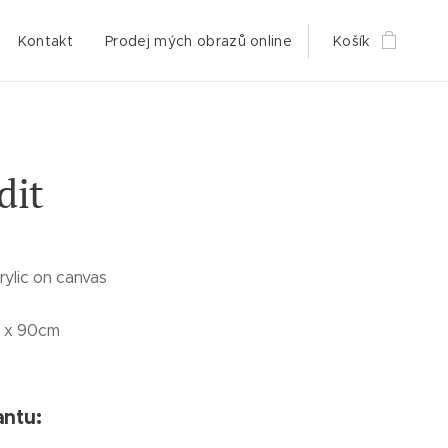
Kontakt
Prodej mých obrazů online
Košík
dit
rylic on canvas
m x 90cm
antu: