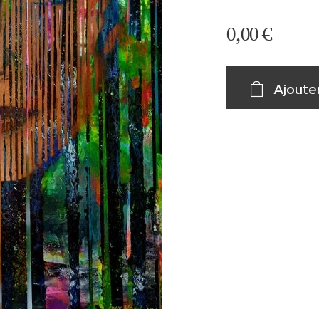
0,00
€
Ajoute