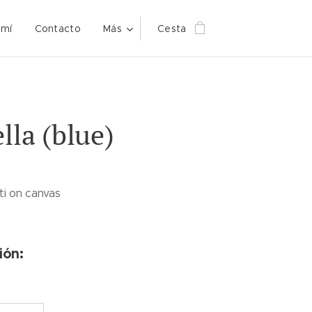
 mí
Contacto
Más
Cesta
ella (blue)
ti on canvas
ión: