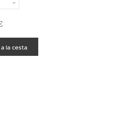
€
 a la cesta