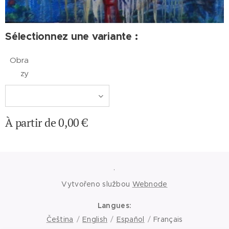
Sélectionnez une variante :
Obra
zy
À partir de
0,00
€
.
Vytvořeno službou
Webnode
Langues
Čeština
English
Español
Français