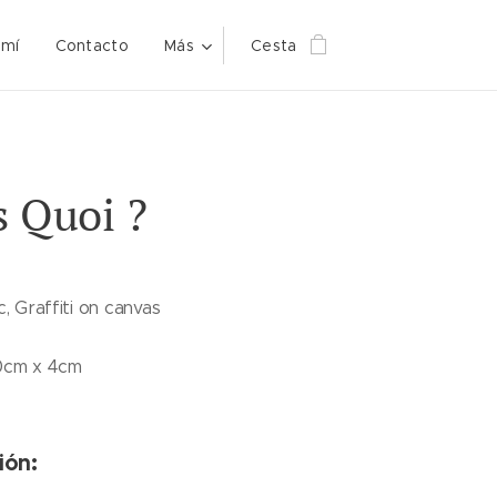
 mí
Contacto
Más
Cesta
s Quoi ?
c, Graffiti on canvas
00cm x 4cm
ión: