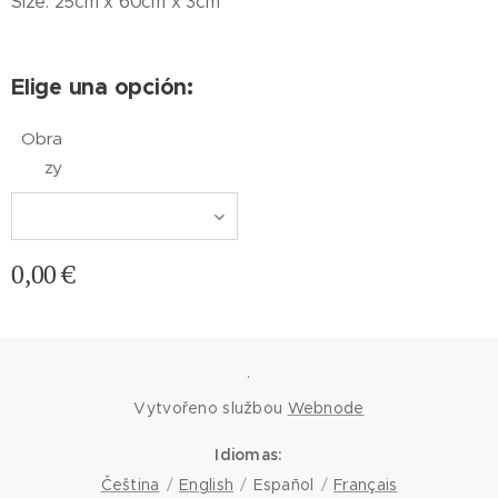
Size: 25cm x 60cm x 3cm
Elige una opción:
Obra
zy
0,00
€
.
Vytvořeno službou
Webnode
Idiomas
Čeština
English
Español
Français