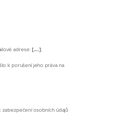
ilové adrese:
[….]
;
lo k porušení jeho práva na
 k zabezpečení osobních údajů