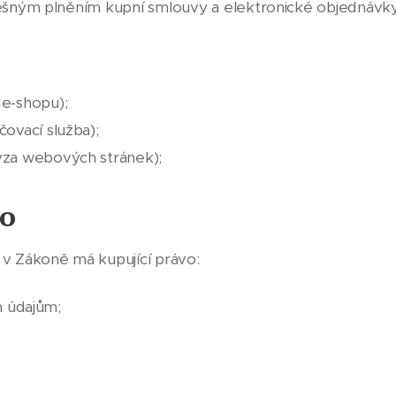
šným plněním kupní smlouvy a elektronické objednávky
e-shopu);
čovací služba);
lýza webových stránek);
ho
v Zákoně má kupující právo:
 údajům;