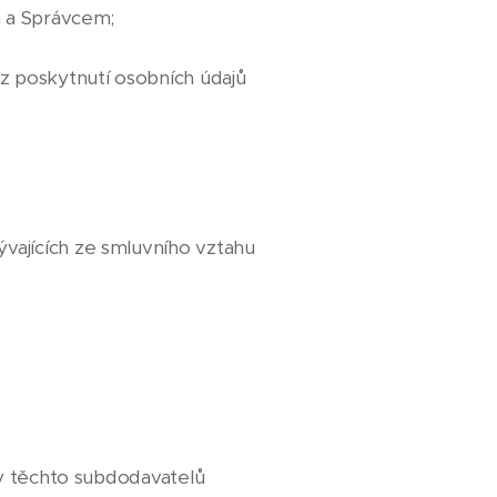
m a Správcem;
 poskytnutí osobních údajů
vajících ze smluvního vztahu
by těchto subdodavatelů