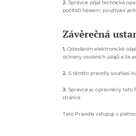
2.
Správce přijal technická op
počítači heslem, používání an
Závěrečná usta
1.
Odesláním elektronické ob
ochrany osobních údajů a že je
2.
S těmito pravidly souhlasí k
3.
Správce je oprávněný tato P
stránce.
Tato Pravidla vstupují v platn