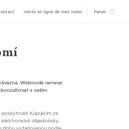
contact
Vente en ligne de mes toiles
Panier
omí
ě závazná. Webnode nenese
konzultovat s vaším
 poskytnuté Kupujícím za
elektronické objednávky,
 po dobu vyžadovanou podle