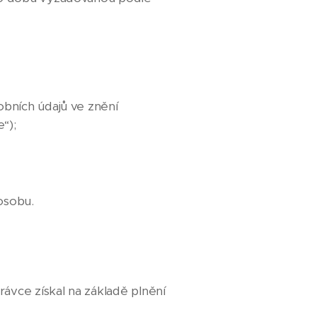
obních údajů ve znění
“);
osobu.
ávce získal na základě plnění