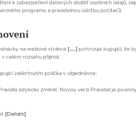
atření k zabezpečení datových úložišť osobních údajů, z
tivirového programu a pravidelnou údržbu počítačů.
novení
jednávky na webové stránce
[….]
potvrzuje kupující, že
 v celém rozsahu přijímá;
upující zaškrtnutím políčka v objednávce;
ravidla kdykoliv změnit. Novou verzi Pravidel je povinn
ost
[Datum]