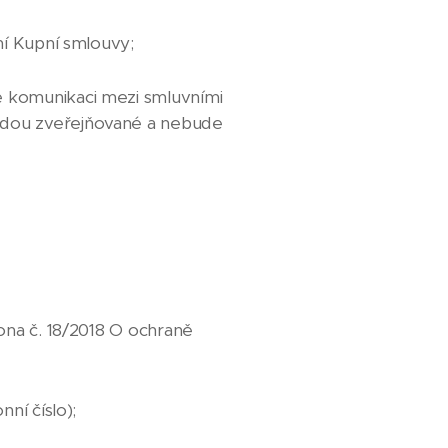
ní Kupní smlouvy;
é komunikaci mezi smluvními
budou zveřejňované a nebude
kona č. 18/2018 O ochraně
ní číslo);