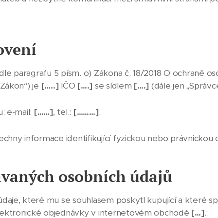
ovení
le paragrafu 5 písm. o) Zákona č. 18/2018 O ochraně os
„Zákon“) je
[…..]
IČO
[….]
se sídlem
[….]
(dále jen „Správce
: e-mail:
[……]
, tel.:
[………]
;
echny informace identifikující fyzickou nebo právnickou 
ávaných osobních údajů
daje, které mu se souhlasem poskytl kupující a které spr
elektronické objednávky v internetovém obchodě
[…]
.;