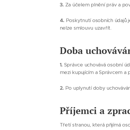
3.
Za účelem plnění práv a pov
4.
Poskytnutí osobních údajů 
nelze smlouvu uzavřít.
Doba uchováván
1.
Správce uchovává osobní úda
mezi kupujícím a Správcem a 
2.
Po uplynutí doby uchováván
Příjemci a zpra
Třetí stranou, která přijímá o