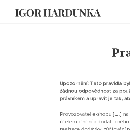
IGOR HARDUNKA
Pr
Upozornění: Tato pravidla b
žádnou odpovědnost za použí
právníkem a upravit je tak,
Provozovatel e-shopu
[….]
na 
účelem plnění a dodatečného 
realizace dodávky, zúčtování