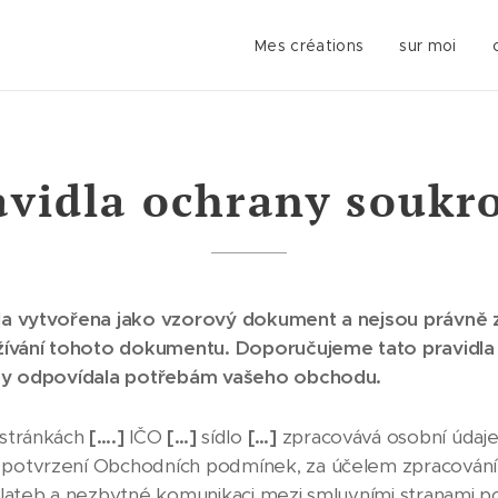
Mes créations
sur moi
avidla ochrany soukr
yla vytvořena jako vzorový dokument a nejsou právn
vání tohoto dokumentu. Doporučujeme tato pravidla 
 aby odpovídala potřebám vašeho obchodu.
stránkách
[….]
IČO
[…]
sídlo
[…]
zpracovává osobní údaje
potvrzení Obchodních podmínek, za účelem zpracování 
 plateb a nezbytné komunikaci mezi smluvními stranami