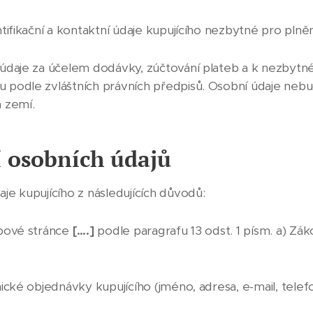
ifikační a kontaktní údaje kupujícího nezbytné pro plně
údaje za účelem dodávky, zúčtování plateb a k nezbytn
 podle zvláštních právních předpisů. Osobní údaje ne
 zemí.
í osobních údajů
je kupujícího z následujících důvodů:
bové stránce
[….]
podle paragrafu 13 odst. 1 písm. a) Zá
cké objednávky kupujícího (jméno, adresa, e-mail, telefon